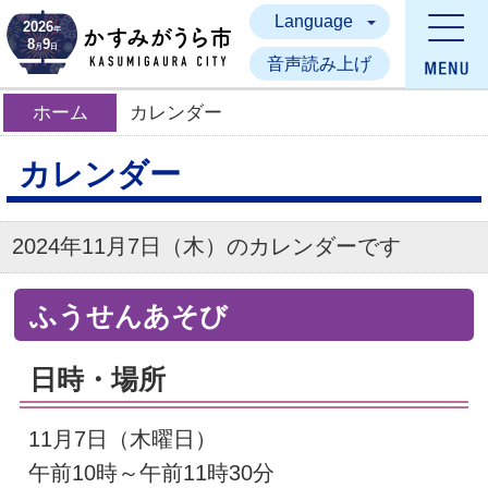
Language
かすみがうら市
2026
年
8
9
月
日
音声読み上げ
ホーム
カレンダー
カレンダー
2024年11月7日（木）のカレンダーです
ふうせんあそび
日時・場所
11月7日（木曜日）
午前10時～午前11時30分