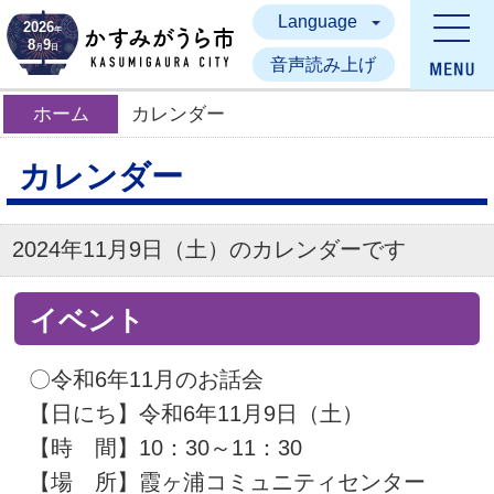
Language
かすみがうら市
2026
年
8
9
月
日
音声読み上げ
ホーム
カレンダー
カレンダー
2024年11月9日（土）のカレンダーです
イベント
〇令和6年11月のお話会
【日にち】令和6年11月9日（土）
【時 間】10：30～11：30
【場 所】霞ヶ浦コミュニティセンター