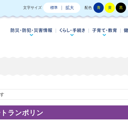
拡大
文字サイズ
標準
配色
青
黄
黒
防災・防犯・災害情報
くらし・手続き
子
です
ートランポリン