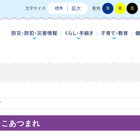
拡大
文字サイズ
標準
配色
青
黄
黒
防災・防犯・災害情報
くらし・手続き
子
す
っこあつまれ