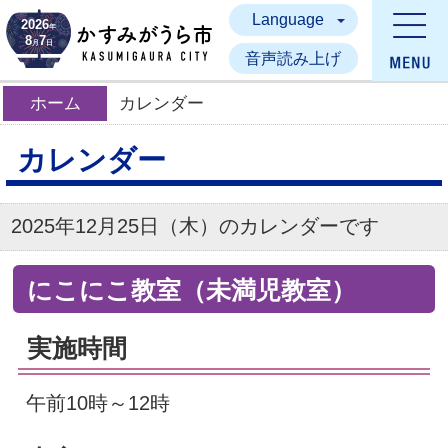
Language
かすみがうら市
2026
年
8
7
月
日
音声読み上げ
ホーム
カレンダー
カレンダー
2025年12月25日（木）のカレンダーです
にこにこ教室（未満児教室）
実施時間
午前10時～12時