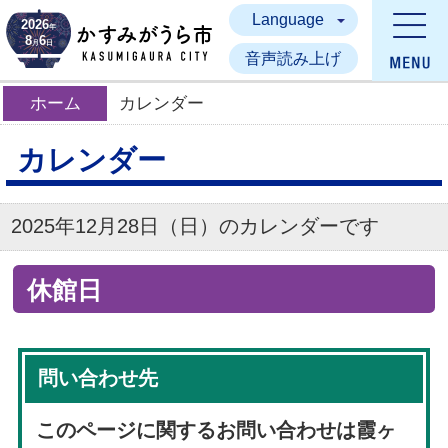
Language
かすみがうら市
2026
年
8
6
月
日
音声読み上げ
ホーム
カレンダー
カレンダー
2025年12月28日（日）のカレンダーです
休館日
問い合わせ先
このページに関するお問い合わせは霞ヶ