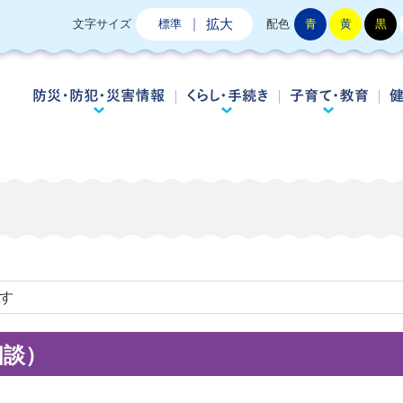
拡大
文字サイズ
標準
配色
青
黄
黒
防災・防犯・災害情報
くらし・手続き
子
です
相談）