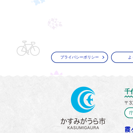
プライバシーポリシー
よ
かすみ
千
〒3
霞