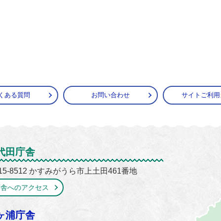
くある質問
お問い合わせ
サイトご利用
がうら市
代田庁舎
15-8512 かすみがうら市上土田461番地
庁舎へのアクセス
ヶ浦庁舎