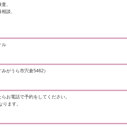
検査、
養相談、
オル
みがうら市宍倉5462）
たらお電話で予約をしてください。
なります。