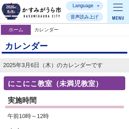
Language
かすみがうら市
2026
年
8
8
月
日
音声読み上げ
ホーム
カレンダー
カレンダー
2025年3月6日（木）のカレンダーです
にこにこ教室（未満児教室）
実施時間
午前10時～12時