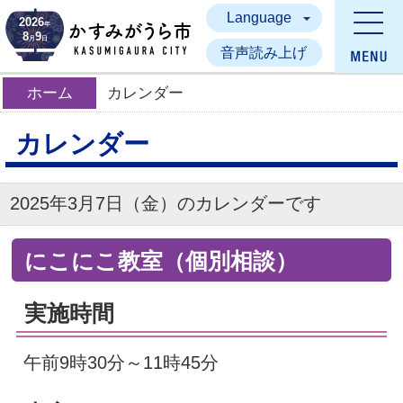
Language
かすみがうら市
2026
年
8
9
月
日
音声読み上げ
ホーム
カレンダー
カレンダー
2025年3月7日（金）のカレンダーです
にこにこ教室（個別相談）
実施時間
午前9時30分～11時45分