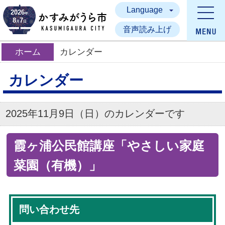
Language
かすみがうら市
2026
年
8
7
月
日
音声読み上げ
ホーム
カレンダー
カレンダー
2025年11月9日（日）のカレンダーです
霞ヶ浦公民館講座「やさしい家庭
菜園（有機）」
問い合わせ先