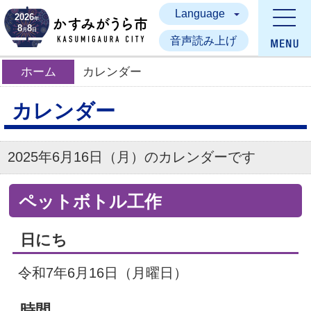
Language
かすみがうら市
2026
年
8
8
月
日
音声読み上げ
ホーム
カレンダー
カレンダー
2025年6月16日（月）のカレンダーです
ペットボトル工作
日にち
令和7年6月16日（月曜日）
時間