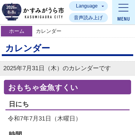
Language
かすみがうら市
2026
年
8
8
月
日
音声読み上げ
ホーム
カレンダー
カレンダー
2025年7月31日（木）のカレンダーです
おもちゃ金魚すくい
日にち
令和7年7月31日（木曜日）
時間