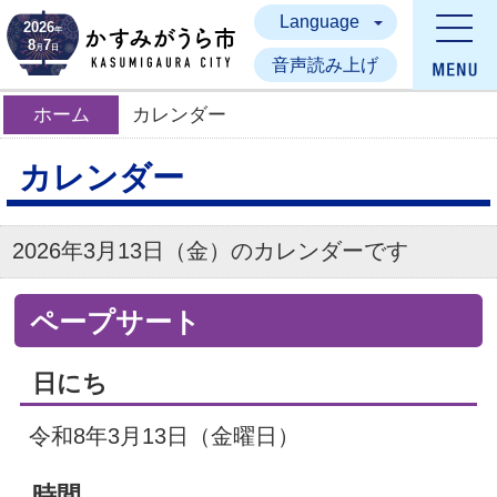
Language
かすみがうら市
2026
年
8
7
月
日
音声読み上げ
ホーム
カレンダー
カレンダー
2026年3月13日（金）のカレンダーです
ペープサート
日にち
令和8年3月13日（金曜日）
時間