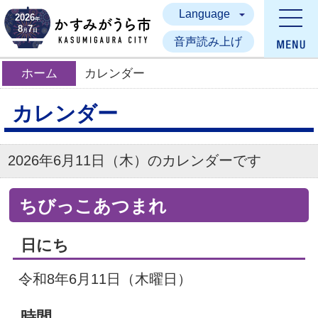
Language
かすみがうら市
2026
年
8
7
月
日
音声読み上げ
ホーム
カレンダー
カレンダー
2026年6月11日（木）のカレンダーです
ちびっこあつまれ
日にち
令和8年6月11日（木曜日）
時間