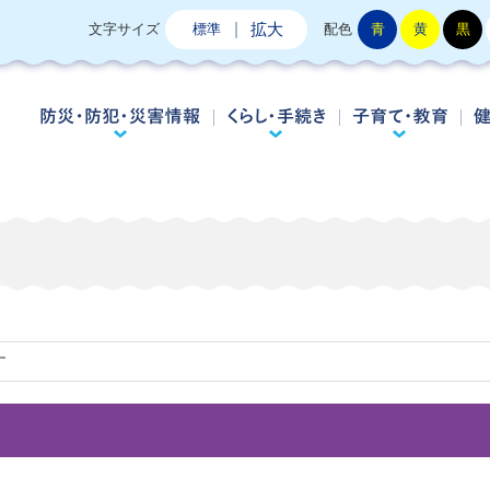
拡大
文字サイズ
標準
配色
青
黄
黒
防災・防犯・災害情報
くらし・手続き
子
す