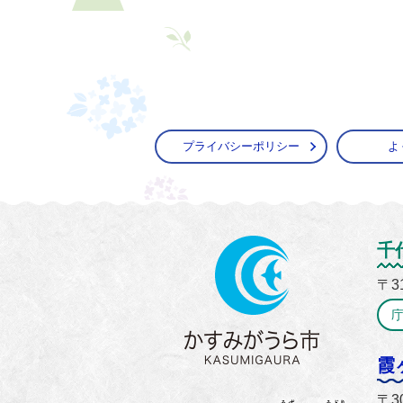
プライバシーポリシー
よ
かすみ
千
〒3
霞
〒3