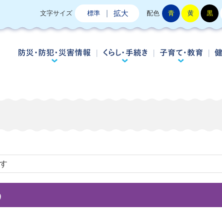
拡大
文字サイズ
標準
配色
青
黄
黒
防災・防犯・災害情報
くらし・手続き
子
です
う