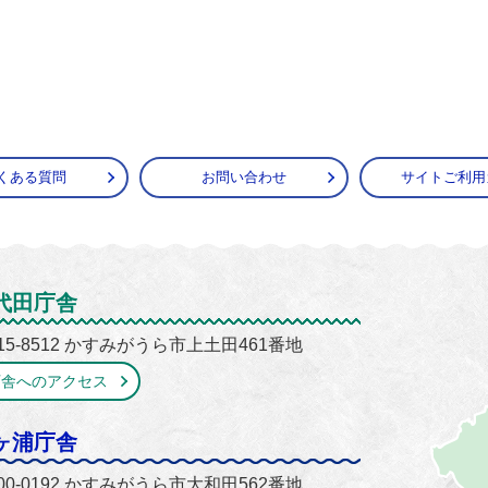
くある質問
お問い合わせ
サイトご利用
がうら市
代田庁舎
15-8512 かすみがうら市上土田461番地
庁舎へのアクセス
ヶ浦庁舎
00-0192 かすみがうら市大和田562番地