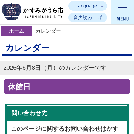
Language
かすみがうら市
2026
年
8
6
月
日
音声読み上げ
ホーム
カレンダー
カレンダー
2026年6月8日（月）のカレンダーです
休館日
問い合わせ先
このページに関するお問い合わせはかす