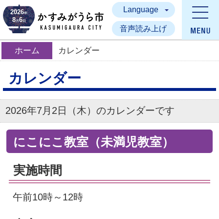
Language
かすみがうら市
2026
年
8
6
月
日
音声読み上げ
ホーム
カレンダー
カレンダー
2026年7月2日（木）のカレンダーです
にこにこ教室（未満児教室）
実施時間
午前10時～12時