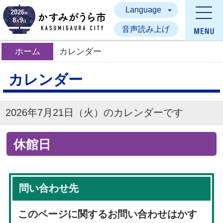
Language
かすみがうら市
2026
年
8
9
月
日
音声読み上げ
ホーム
カレンダー
カレンダー
2026年7月21日（火）のカレンダーです
休館日
問い合わせ先
このページに関するお問い合わせはかす