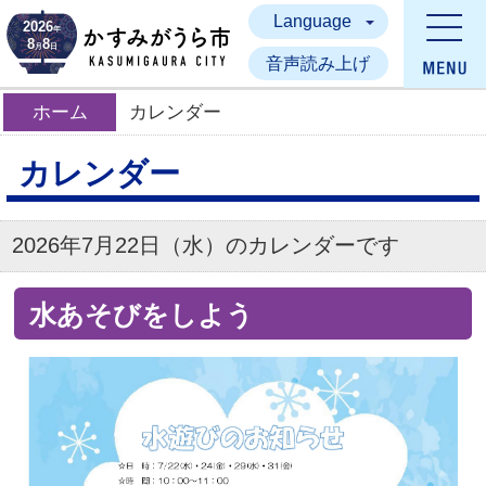
Language
かすみがうら市
2026
年
8
8
月
日
音声読み上げ
ホーム
カレンダー
カレンダー
2026年7月22日（水）のカレンダーです
水あそびをしよう