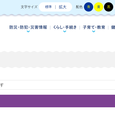
拡大
文字サイズ
標準
配色
青
黄
黒
防災・防犯・災害情報
くらし・手続き
子
です