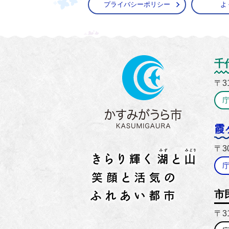
プライバシーポリシー
よ
かすみ
千
〒3
霞
〒3
市
〒3