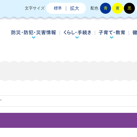
拡大
文字サイズ
標準
配色
青
黄
黒
防災・防犯・災害情報
くらし・手続き
子
す