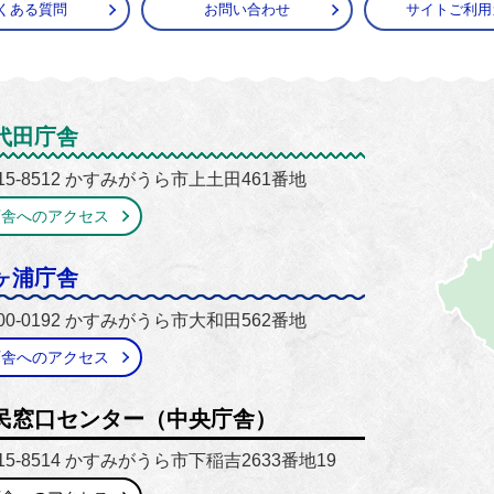
くある質問
お問い合わせ
サイトご利用
がうら市
代田庁舎
15-8512 かすみがうら市上土田461番地
庁舎へのアクセス
ヶ浦庁舎
00-0192 かすみがうら市大和田562番地
庁舎へのアクセス
民窓口センター（中央庁舎）
15-8514 かすみがうら市下稲吉2633番地19