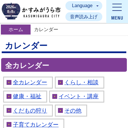
Language
かすみがうら市
2026
年
8
8
月
日
音声読み上げ
ホーム
カレンダー
カレンダー
全カレンダー
全カレンダー
くらし・相談
健康・福祉
イベント・講座
くだもの狩り
その他
子育てカレンダー