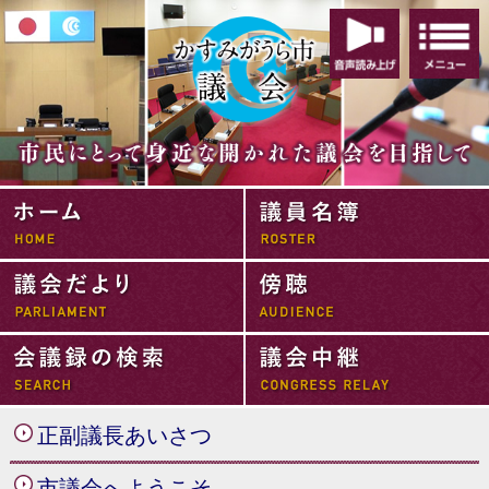
音声読み
かすみがうら市
ホーム
議会だより
会議録の検索
正副議長あいさつ
市議会へようこそ