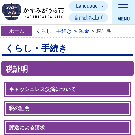
Language
かすみがうら市
2026
年
8
7
月
日
音声読み上げ
ホーム
くらし・手続き
>
税金
>
税証明
くらし・手続き
税証明
キャッシュレス決済について
税の証明
郵送による請求