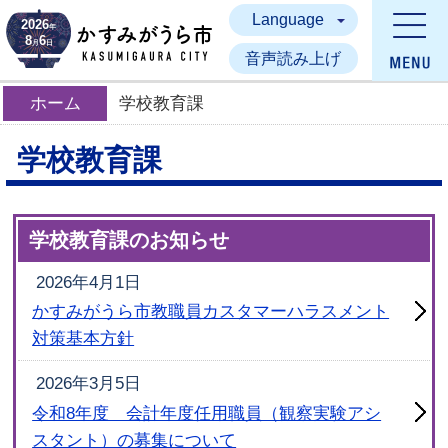
Language
かすみがうら市
2026
年
8
6
月
日
音声読み上げ
ホーム
学校教育課
学校教育課
学校教育課のお知らせ
2026年4月1日
かすみがうら市教職員カスタマーハラスメント
対策基本方針
2026年3月5日
令和8年度 会計年度任用職員（観察実験アシ
スタント）の募集について