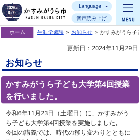
Language
かすみがうら市
2026
年
8
7
月
日
音声読み上げ
ホーム
生涯学習課
>
お知らせ
>
かすみがうら子
更新日：
2024年11月29日
お知らせ
かすみがうら子ども大学第4回授業
を行いました。
令和6年11月23日（土曜日）に、かすみがう
ら子ども大学第4回授業を実施しました。
今回の講義では、時代の移り変わりとともに