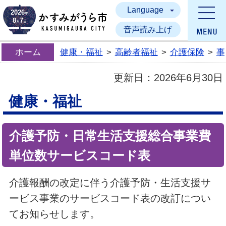
Language
かすみがうら市
2026
年
8
7
月
日
音声読み上げ
ホーム
健康・福祉
>
高齢者福祉
>
介護保険
>
事
更新日：
2026年6月30日
健康・福祉
介護予防・日常生活支援総合事業費
単位数サービスコード表
介護報酬の改定に伴う介護予防・生活支援サ
ービス事業のサービスコード表の改訂につい
てお知らせします。