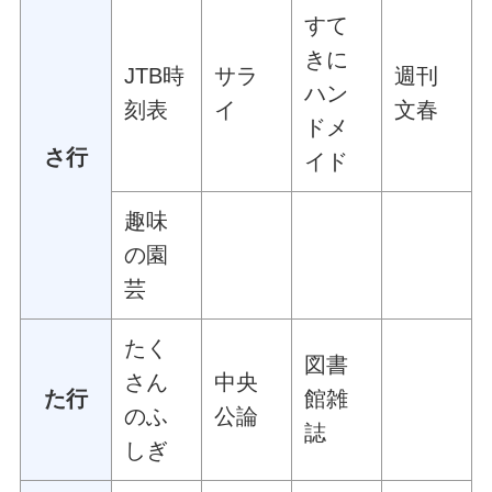
すて
きに
JTB時
サラ
週刊
ハン
刻表
イ
文春
ドメ
さ行
イド
趣味
の園
芸
たく
図書
さん
中央
た行
館雑
のふ
公論
誌
しぎ