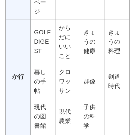
ペー
ジ
から
GOLF
きょ
きょ
だに
DIGE
うの
うの
いい
ST
健康
料理
こと
暮し
クロ
か行
剣道
の手
ワッ
群像
時代
帖
サン
現代
子供
現代
の図
の科
農業
書館
学