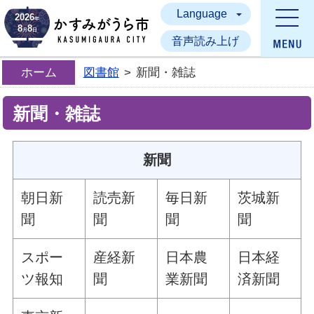
Language
かすみがうら市
2026
年
8
8
月
日
音声読み上げ
ホーム
図書館
>
新聞・雑誌
新聞・雑誌
新聞
朝日新
読売新
毎日新
茨城新
聞
聞
聞
聞
スポー
産経新
日本農
日本経
ツ報知
聞
業新聞
済新聞