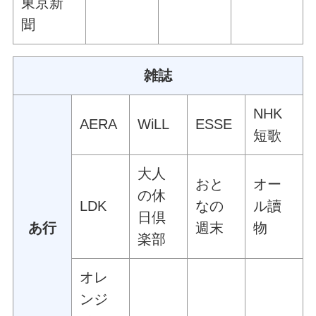
東京新
聞
雑誌
NHK
AERA
WiLL
ESSE
短歌
大人
おと
オー
の休
LDK
なの
ル讀
日倶
あ行
週末
物
楽部
オレ
ンジ