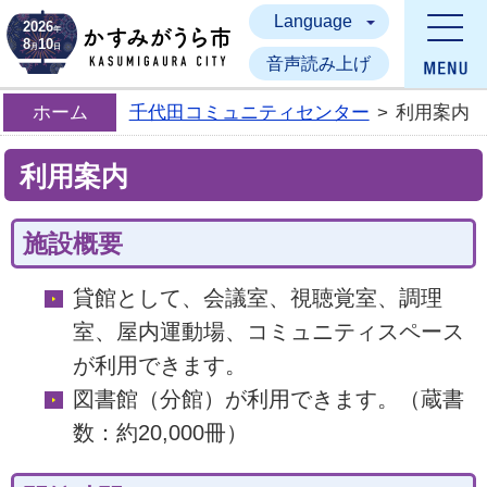
Language
かすみがうら市
2026
年
8
10
月
日
音声読み上げ
ホーム
千代田コミュニティセンター
>
利用案内
利用案内
施設概要
貸館として、会議室、視聴覚室、調理
室、屋内運動場、コミュニティスペース
が利用できます。
図書館（分館）が利用できます。（蔵書
数：約20,000冊）