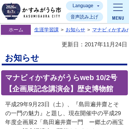
Language
かすみがうら市
2026
年
8
7
月
日
音声読み上げ
ホーム
生涯学習課
>
お知らせ
>
マナビィかすみが
更新日：
2017年11月24日
お知らせ
マナビィかすみがうらweb 10/2号
【企画展記念講演会】歴史博物館
平成29年9月23日（土）、『島田遍井齋とそ
の一門の魅力』と題し、現在開催中の平成29
年度企画展2「島田遍井齋一門 ー郷土の画宝