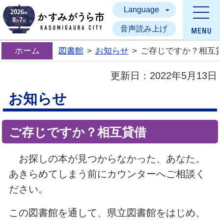
Language
かすみがうら市
2026
年
8
7
月
日
音声読み上げ
ホーム
図書館
>
お知らせ
>
ご存じですか？相互
更新日：
2022年5月13日
お知らせ
ご存じですか？相互貸借
お探しの本が見つからなかった、あなた。
あきらめてしまう前にカウンターへご相談く
ださい。
この図書館を通して、県立図書館をはじめ、