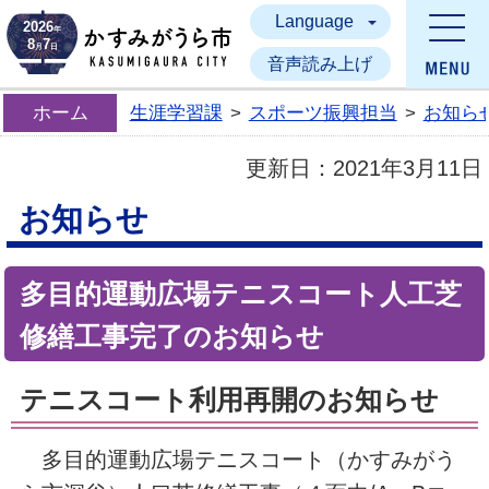
Language
かすみがうら市
2026
年
8
7
月
日
音声読み上げ
ホーム
生涯学習課
>
スポーツ振興担当
>
お知ら
更新日：
2021年3月11日
お知らせ
多目的運動広場テニスコート人工芝
修繕工事完了のお知らせ
テニスコート利用再開のお知らせ
多目的運動広場テニスコート（かすみがう