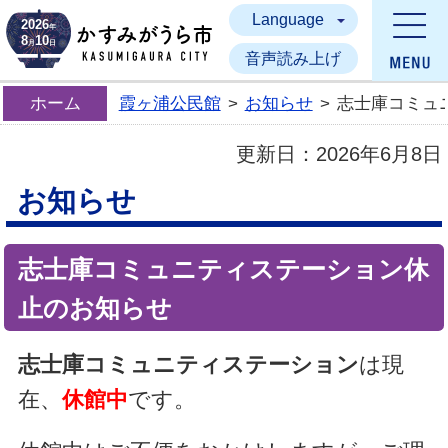
Language
かすみがうら市
2026
年
8
10
月
日
音声読み上げ
ホーム
霞ヶ浦公民館
>
お知らせ
>
志士庫コミュ
更新日：
2026年6月8日
お知らせ
志士庫コミュニティステーション休
止のお知らせ
志士庫コミュニティステーション
は現
在、
休館中
です。