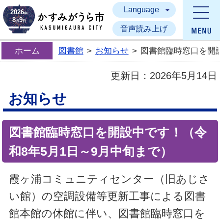
Language
かすみがうら市
2026
年
8
9
月
日
音声読み上げ
ホーム
図書館
>
お知らせ
>
図書館臨時窓口を開設
更新日：
2026年5月14日
お知らせ
図書館臨時窓口を開設中です！（令
和8年5月1日～9月中旬まで）
霞ヶ浦コミュニティセンター（旧あじさ
い館）の空調設備等更新工事による図書
館本館の休館に伴い、図書館臨時窓口を