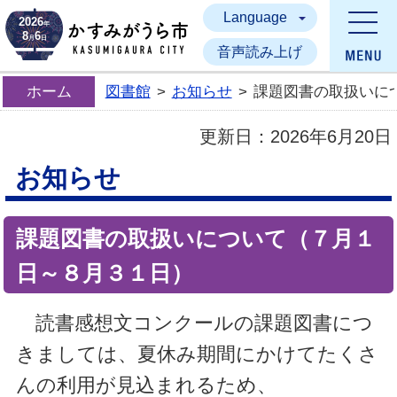
Language
かすみがうら市
2026
年
8
6
月
日
音声読み上げ
ホーム
図書館
>
お知らせ
>
課題図書の取扱いに
更新日：
2026年6月20日
お知らせ
課題図書の取扱いについて（７月１
日～８月３１日）
読書感想文コンクールの課題図書につ
きましては、夏休み期間にかけてたくさ
んの利用が見込まれるため、