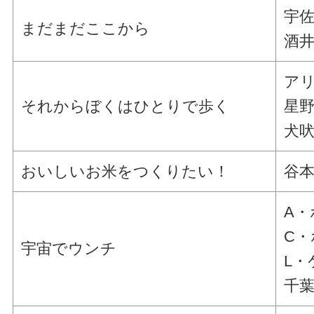
宇佐
まだまだここから
酒井
アリ
それからぼくはひとりで歩く
星野
犬吠
おいしいお米をつくりたい！
谷本
A
C・
宇宙でウンチ
L・
千葉