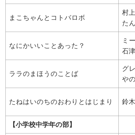
村上
まこちゃんとコトバロボ
たん
ミー
なにかいいことあった？
石津
グレ
ララのまほうのことば
やの
たねはいのちのおわりとはじまり
鈴木
【小学校中学年の部】