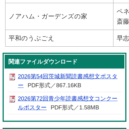
ペネ
ノアハム・ガーデンズの家
斎藤
平和のうぶごえ
早志
関連ファイルダウンロード
2026第54回茨城新聞読書感想文ポスタ
ー
PDF形式／867.16KB
2026第72回青少年読書感想文コンクー
ルポスター
PDF形式／1.58MB