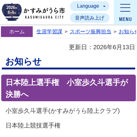
Language
かすみがうら市
2026
年
8
6
月
日
音声読み上げ
ホーム
生涯学習課
>
スポーツ振興担当
>
お知ら
更新日：
2026年6月13日
お知らせ
日本陸上選手権 小室歩久斗選手が
決勝へ
小室歩久斗選手(かすみがうら陸上クラブ)
日本陸上競技選手権