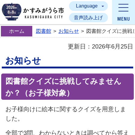
Language
かすみがうら市
2026
年
8
8
月
日
音声読み上げ
ホーム
図書館
>
お知らせ
>
図書館クイズに挑戦
更新日：
2026年6月25日
お知らせ
図書館クイズに挑戦してみません
か？（お子様対象）
お子様向けに絵本に関するクイズを用意しま
した。
全部で3問、わからないときは調べてから答え