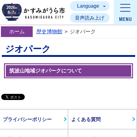
Language
かすみがうら市
2026
年
8
7
月
日
音声読み上げ
ホーム
歴史博物館
>
ジオパーク
ジオパーク
筑波山地域ジオパークについて
プライバシーポリシー
よくある質問