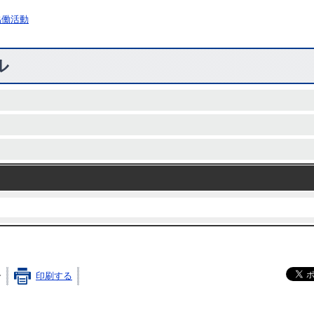
協働活動
ル
分
印刷する