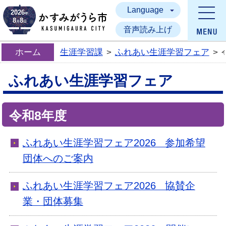
Language
かすみがうら市
2026
年
8
8
月
日
音声読み上げ
ホーム
生涯学習課
>
ふれあい生涯学習フェア
>
ふれあい生涯学習フェア
令和8年度
ふれあい生涯学習フェア2026 参加希望
団体へのご案内
ふれあい生涯学習フェア2026 協賛企
業・団体募集