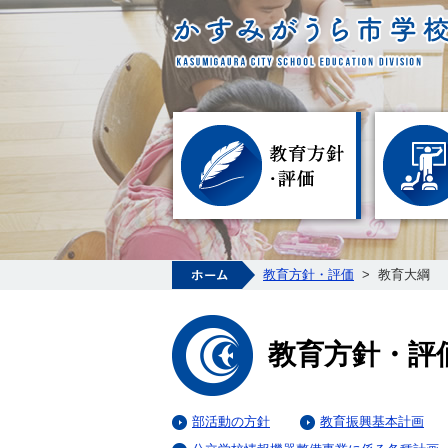
教育方針・
ホーム
教育方針・評価
>
教育大綱
教育方針・評
部活動の方針
教育振興基本計画