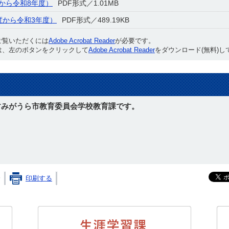
から令和8年度）
PDF形式／1.01MB
度から令和3年度）
PDF形式／489.19KB
ご覧いただくには
Adobe Acrobat Reader
が必要です。
は、左のボタンをクリックして
Adobe Acrobat Reader
をダウンロード(無料)し
すみがうら市教育委員会学校教育課です。
のお問い合わせはこちら
分
印刷する
かすみがうら市教育委員会
生涯学習