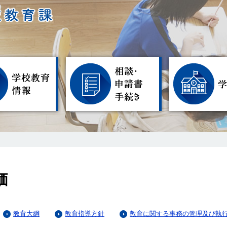
かすみがうら市学校教育課ホームページ
評価
学校教育情報
相談・申請書手続
価
教育大綱
教育指導方針
教育に関する事務の管理及び執