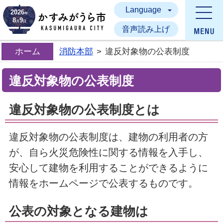
Language
かすみがうら市
2026
年
8
9
月
日
音声読み上げ
ホーム
消防本部
>
違反対象物の公表制度
違反対象物の公表制度
違反対象物の公表制度とは
違反対象物の公表制度は、建物の利用者の方
が、自ら火災危険性に関する情報を入手し、
安心して建物を利用することができるように
情報をホームページで公表するものです。
公表の対象となる建物は