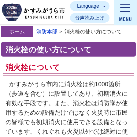
Language
かすみがうら市
2026
年
8
10
月
日
音声読み上げ
ホーム
消防本部
>
消火栓の使い方について
消火栓の使い方について
消火栓について
かすみがうら市内に消火栓は約1000箇所
（歩道を含む）に設置してあり、初期消火に
有効な手段です。また、消火栓は消防隊が使
用するための設備だけではなく火災時に市民
の皆様でも初期消火に使用できる設備となっ
ています。くれぐれも火災以外では絶対に使