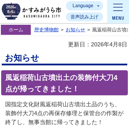
Language
かすみがうら市
2026
年
8
6
月
日
音声読み上げ
ホーム
歴史博物館
>
お知らせ
>
風返稲荷山古墳
更新日：
2026年4月8日
お知らせ
風返稲荷山古墳出土の装飾付大刀4
点が帰ってきました！
国指定文化財風返稲荷山古墳出土品のうち、
装飾付大刀4点の再保存修理と保管台の作製が
終了し、無事当館に帰ってきました！