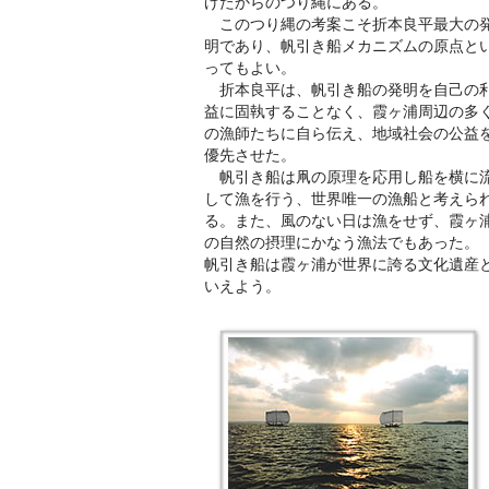
げたからのつり縄にある。
このつり縄の考案こそ折本良平最大の
明であり、帆引き船メカニズムの原点と
ってもよい。
折本良平は、帆引き船の発明を自己の
益に固執することなく、霞ヶ浦周辺の多
の漁師たちに自ら伝え、地域社会の公益
優先させた。
帆引き船は凧の原理を応用し船を横に
して漁を行う、世界唯一の漁船と考えら
る。また、風のない日は漁をせず、霞ヶ
の自然の摂理にかなう漁法でもあった
帆引き船は霞ヶ浦が世界に誇る文化遺産
いえよう。