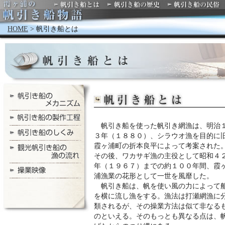
HOME
> 帆引き船とは
帆引き船を使った帆引き網漁は、明治
３年（１８８０）、シラウオ漁を目的に
霞ヶ浦町の折本良平によって考案された
その後、ワカサギ漁の主役として昭和４
年（１９６７）までの約１００年間、霞
浦漁業の花形として一世を風靡した。
帆引き船は、帆を使い風の力によって
を横に流し漁をする。漁法は打瀬網漁に
類されるが、その操業方法は似て非なる
のといえる。そのもっとも異なる点は、