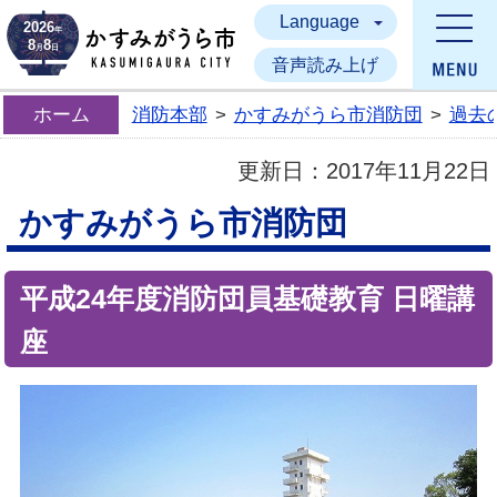
Language
かすみがうら市
2026
年
8
8
月
日
音声読み上げ
ホーム
消防本部
>
かすみがうら市消防団
>
過去
更新日：
2017年11月22日
かすみがうら市消防団
平成24年度消防団員基礎教育 日曜講
座