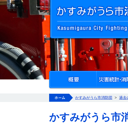
概要
ホーム
かすみがうら市消防団
>
過去
かすみがうら市