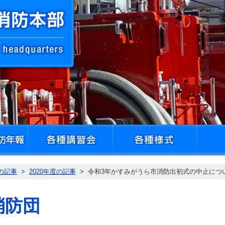
かすみがうら市消防本部ホームページ
災害統計・消防年報
各種講習会
各種様式
の記事
>
2020年度の記事
>
令和3年かすみがうら市消防出初式の中止につ
消防団