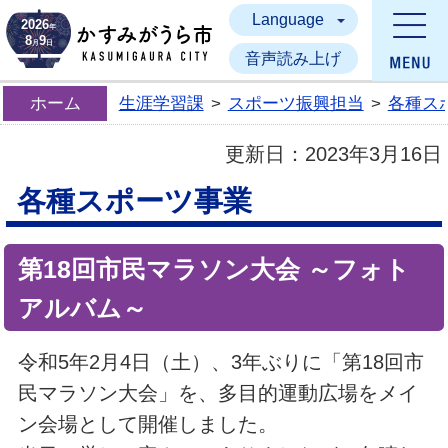
Language
かすみがうら市
2026
年
8
9
月
日
音声読み上げ
ホーム
生涯学習課
>
スポーツ振興担当
>
各種ス
更新日：
2023年3月16日
各種スポーツ事業
第18回市民マラソン大会 ～フォト
アルバム～
令和5年2月4日（土）、3年ぶりに「第18回市
民マラソン大会」を、多目的運動広場をメイ
ン会場として開催しました。