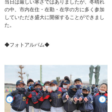
当日は厳しい寒さではありましたが、冬晴れ
の中、市内在住・在勤・在学の方に多く参加
していただき盛大に開催することができまし
た。
◆フォトアルバム◆
Prev
Ne