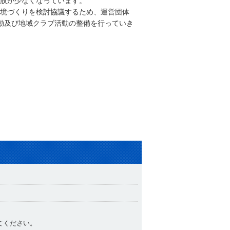
肢が少なくなっています。
境づくりを検討協議するため、運営団体
動及び地域クラブ活動の整備を行っていき
関連ファイルダウ
てください。