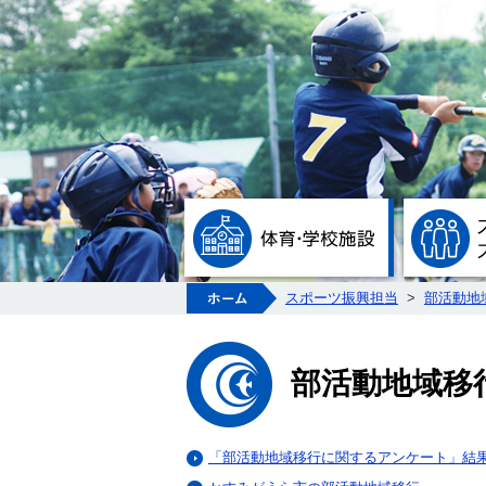
体育・学校
ホーム
スポーツ振興担当
>
部活動地
部活動地域移
「部活動地域移行に関するアンケート」結