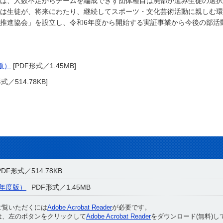
は、人数不足からチームを編成できず団体種目は廃部が進み生徒の選択
は生徒が、将来にわたり、継続してスポーツ・文化芸術活動に親しむ環
推進協会」を設立し、令和6年度から開始する実証事業から今後の部活
版）
[PDF形式／1.45MB]
式／514.78KB]
PDF形式／514.78KB
年度版）
PDF形式／1.45MB
ご覧いただくには
Adobe Acrobat Reader
が必要です。
は、左のボタンをクリックして
Adobe Acrobat Reader
をダウンロード(無料)し