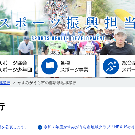
施設
スポーツ協会・スポーツ少年団
各種スポーツ事業
域移行
>
かすみがうら市の部活動地域移行
行
果を公表します。
令和７年度かすみがうら市地域クラブ「NEXUSか